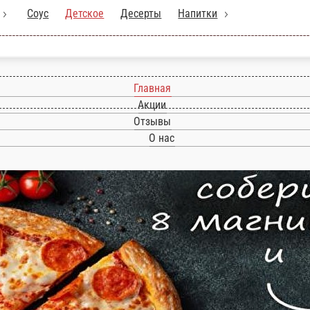
ллы
Соус
Детское
Десерты
Напитки
Главная
Акции
Отзывы
О нас