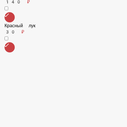
Перец халапеньо
70 ₽
Сыр Дор-блю
175 ₽
Куриное филе
160 ₽
Перец чили
140 ₽