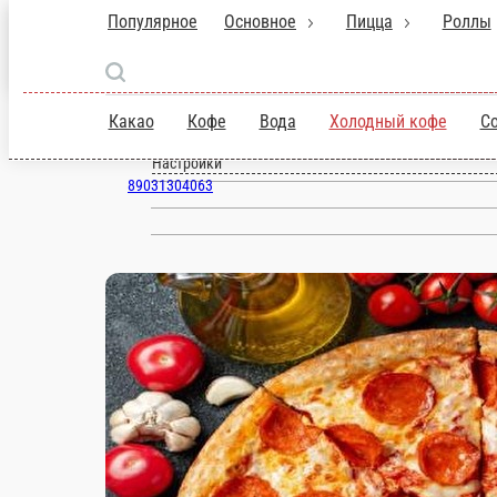
Популярное
Основное
Пицца
Ро
Мытищи
ru
Какао
Кофе
Вода
Холодный кофе
натуральные 1 л
Настройки
89031304063