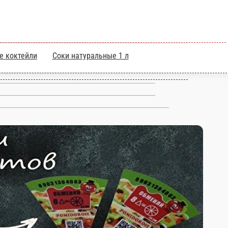
лимонады
Молочные коктейли
Соки