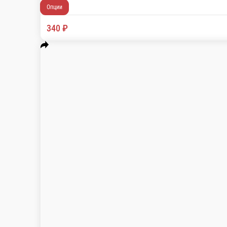
Бамбл кофе
Эспрессо, апельсиновый сок, сироп карамел
Энергетическая ценность: 92.7 ккал.
0.2 л.
Опции
340 ₽