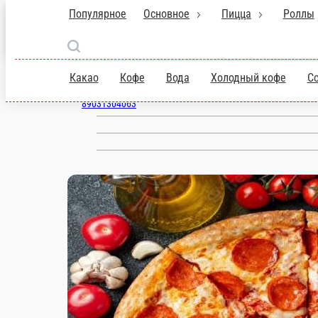
Мытищи
ru
Настройки
89031304063