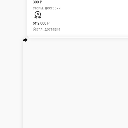
300 ₽
стоим. доставки
от
2 000 ₽
беспл. доставка
Популярное
Основное
Пицца
Роллы
Соус
Д
Какао
Кофе
Вода
Холодный кофе
Соки свеж