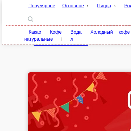
Популярное
Основное
Пицца
Роллы
Мытищи
ru
Какао
Кофе
Вода
Холодный кофе
С
Настройки
89031304063