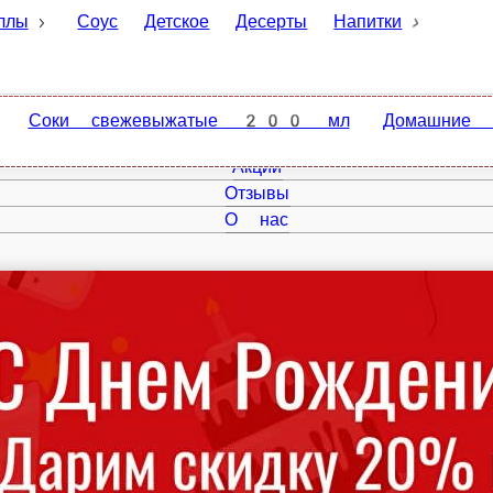
Соус
Детское
Десерты
Напитки
оки свежевыжатые 200 мл
Домашние лимонады
Молочные
Главная
Акции
Отзывы
О нас