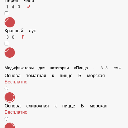
Перец халапеньо
70 ₽
Сыр Дор-блю
175 ₽
Куриное филе
160 ₽
Перец чили
140 ₽