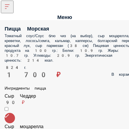
Меню
Пицца Морская
Томатный соус/Соус блю чиз (на выбор), сыр моцарелла, креветки,
лосось/семга, кальмар, капперсы, болгарский перец, красный лук, с
пармезан (38 см) Пищевая ценность продукта на 100 гр.: Белки: 10.9 г
Жиры: 10.7 гр. Углеводы: 20.9 гр. Энергетическая ценность: 214 ккал.
824 г.
1 700 ₽
В корз
Ингридиенты пицца
Сыр Чеддер
90 ₽
Сыр моцарелла