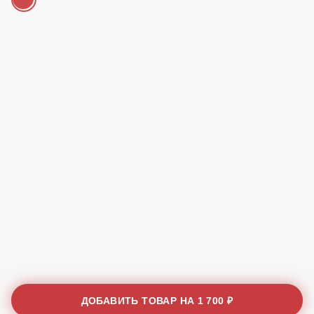
Красный лук
30 ₽
Модификаторы для категории «Пицца - 38 см»
Основа томатная к пицце Б морская
Бесплатно
Основа сливочная к пицце Б морская
Бесплатно
ДОБАВИТЬ ТОВАР НА
1 700 ₽