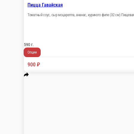
Пицца Гавайская
Томатный соус, сыр моцарелла, ананас, кур
Углеводы: 23.9 гр. Энергетическая ценность
590 г.
Опции
900 ₽