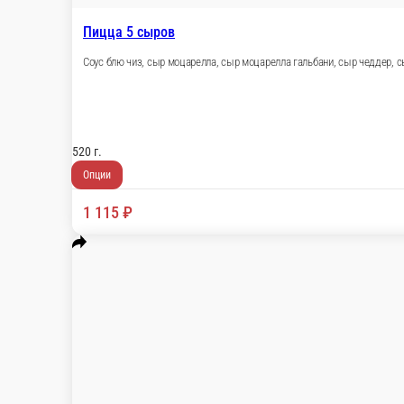
Пицца 5 сыров
Соус блю чиз, сыр моцарелла, сыр моцарелла
Белки: 12.5 гр. Жиры: 17.3 гр. Углеводы
520 г.
Опции
1 115 ₽