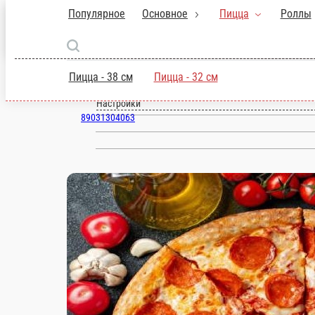
Популярное
Основное
Пицца
Ро
Мытищи
ru
Пицца - 38 см
Пицца - 32 
Настройки
89031304063