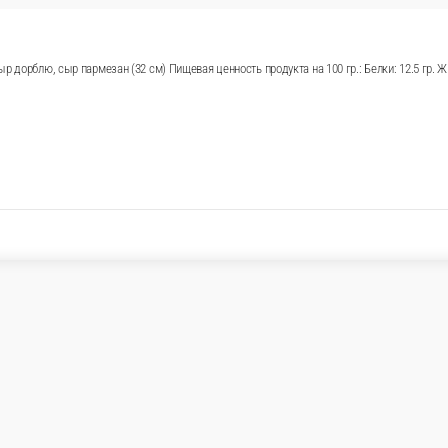
 гальбани, сыр чеддер, сыр дорблю, сыр пармезан (32 
: 25.1 гр. Энергетическая ценность: 295.6 ккал.