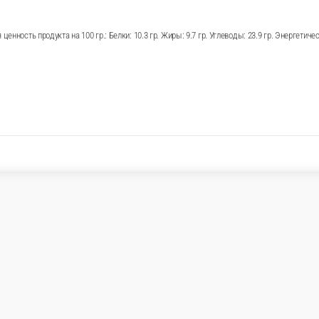
иного филе (32 см) Пищевая ценность продукта на 100
: 214.1 ккал.