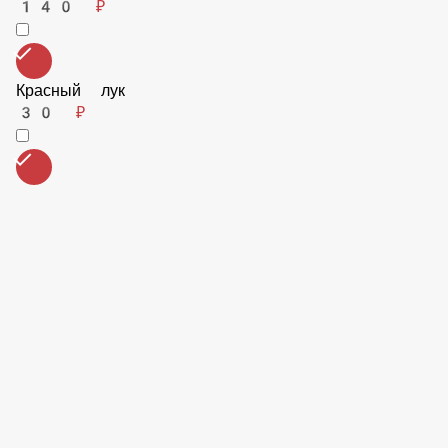
70 ₽
Сыр Дор-блю
175 ₽
Куриное филе
160 ₽
Перец чили
140 ₽