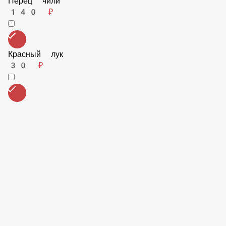
Перец халапеньо
70 ₽
Сыр Дор-блю
175 ₽
Куриное филе
160 ₽
Перец чили
140 ₽