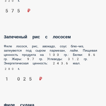
Запеченый рис с лососем
Филе лосося, рис, авокадо, соус блю-чиз, запеувются под
сыром пармезан, лайм. Пищевая ценность продукта на
100 гр.: Белки: 8.6 гр. Жиры: 9.7 гр. Углеводы: 31.2 гр.
Энергетическая ценность: 243.6 ккал.
280 г.
1 025 ₽
Филе судака
Филе белой рыбы тушеной в сливках подается с
картофельным пюре , сливочным маслом и яйцом.
Пищевая ценность продукта на 100 гр.: Белки: 9.5 гр.