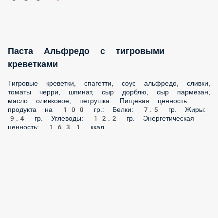
Паста Альфредо с тигровыми креветками
Тигровые креветки, спагетти, соус альфредо, сливки,
томаты черри, шпинат, сыр дорблю, сыр пармезан, масло
оливковое, петрушка. Пищевая ценность продукта на 100
гр.: Белки: 7.5 гр. Жиры: 9.4 гр. Углеводы: 12.2 гр.
Энергетическая ценность: 163.1 ккал.
350 г.
855 ₽